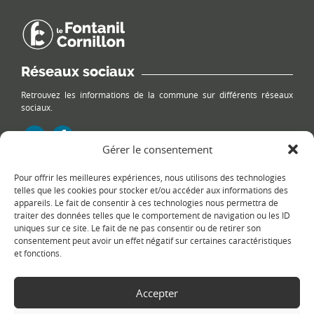
Réseaux sociaux
Retrouvez les informations de la commune sur différents réseaux
sociaux.
Gérer le consentement
Pour offrir les meilleures expériences, nous utilisons des technologies
Le plan du site
telles que les cookies pour stocker et/ou accéder aux informations des
appareils. Le fait de consentir à ces technologies nous permettra de
traiter des données telles que le comportement de navigation ou les ID
uniques sur ce site. Le fait de ne pas consentir ou de retirer son
consentement peut avoir un effet négatif sur certaines caractéristiques
et fonctions.
Accepter
Copyright Ⓒ
Le Fontanil-Cornillon
-
Mentions légales
-
Politique de