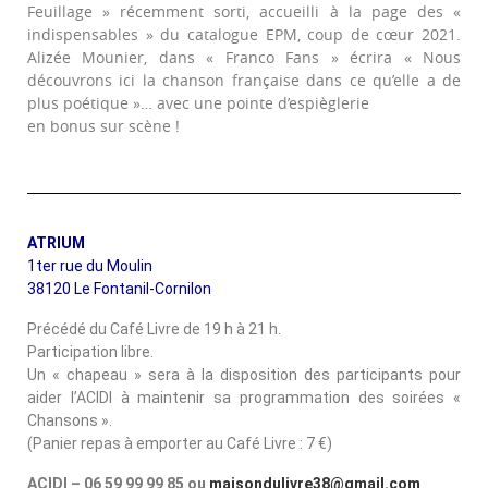
Feuillage » récemment sorti, accueilli à la page des «
indispensables » du catalogue EPM, coup de cœur 2021.
Alizée Mounier, dans « Franco Fans » écrira « Nous
découvrons ici la chanson française dans ce qu’elle a de
plus poétique »… avec une pointe d’espièglerie
en bonus sur scène !
ATRIUM
1ter rue du Moulin
38120 Le Fontanil-Cornilon
Précédé du Café Livre de 19 h à 21 h.
Participation libre.
Un « chapeau » sera à la disposition des participants pour
aider l’ACIDI à maintenir sa programmation des soirées «
Chansons ».
(Panier repas à emporter au Café Livre : 7 €)
ACIDI – 06 59 99 99 85 ou
maisondulivre38@gmail.com