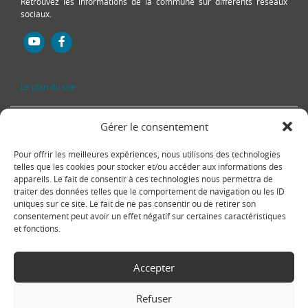
Retrouvez les informations de la commune sur différents réseaux
sociaux.
Le plan du site
Gérer le consentement
Pour offrir les meilleures expériences, nous utilisons des technologies
telles que les cookies pour stocker et/ou accéder aux informations des
appareils. Le fait de consentir à ces technologies nous permettra de
traiter des données telles que le comportement de navigation ou les ID
uniques sur ce site. Le fait de ne pas consentir ou de retirer son
Copyright Ⓒ
Le Fontanil-Cornillon
-
Mentions légales
-
Politique de
consentement peut avoir un effet négatif sur certaines caractéristiques
confidentialité
- Réalisation :
Sukellos - Agence web WordPress -
et fonctions.
Création de site internet
Accepter
Refuser