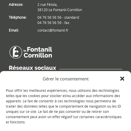
Adresse:
2 rue Fétola,
38120 Le Fontanil-Cornillon
Téléphone:
04 76 56 56 56 - standard
04 76 56 56 59 - fax
Email:
contact@fontanil.fr
Réseaux sociaux
Retrouvez les informations de la commune sur différents réseaux
Gérer le consentement
sociaux.
Pour offrir les meilleures expériences, nous utilisons des technologies
telles que les cookies pour stocker et/ou accéder aux informations des
appareils. Le fait de consentir à ces technologies nous permettra de
traiter des données telles que le comportement de navigation ou les ID
uniques sur ce site. Le fait de ne pas consentir ou de retirer son
Le plan du site
consentement peut avoir un effet négatif sur certaines caractéristiques
et fonctions.