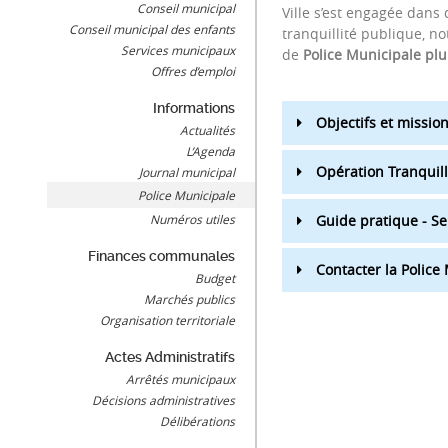
Conseil municipal
Ville s’est engagée dans 
Conseil municipal des enfants
tranquillité publique, 
Services municipaux
de
Police Municipale p
Offres d’emploi
Informations
Objectifs et missio
Actualités
L’Agenda
Opération Tranquill
Journal municipal
Police Municipale
Numéros utiles
Guide pratique - Se
Finances communales
Contacter la Police
Budget
Marchés publics
Organisation territoriale
Actes Administratifs
Arrêtés municipaux
Décisions administratives
Délibérations