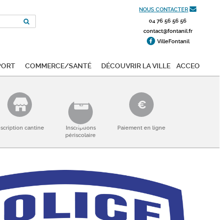
NOUS CONTACTER
04 76 56 56 56
contact@fontanil.fr
VilleFontanil
port
Commerce/Santé
Découvrir la ville
ACCEO
nscription cantine
Inscriptions
Paiement en ligne
périscolaire