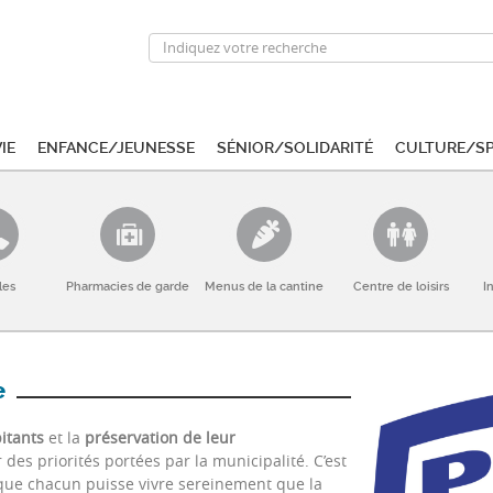
ie
Enfance/Jeunesse
Sénior/Solidarité
Culture/S
les
Pharmacies de garde
Menus de la cantine
Centre de loisirs
I
e
bitants
et la
préservation de leur
des priorités portées par la municipalité. C’est
n que chacun puisse vivre sereinement que la