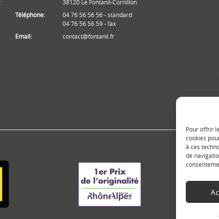
t
38120 Le Fontanil-Cornillon
Téléphone:
04 76 56 56 56 - standard
04 76 56 56 59 - fax
Email:
contact@fontanil.fr
Pour offrir 
cookies pour
à ces techn
de navigatio
consentement
Ac