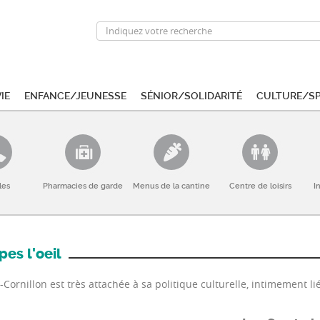
ie
Enfance/Jeunesse
Sénior/Solidarité
Culture/S
les
Pharmacies de garde
Menus de la cantine
Centre de loisirs
I
es l'oeil
ornillon est très attachée à sa politique culturelle, intimement li