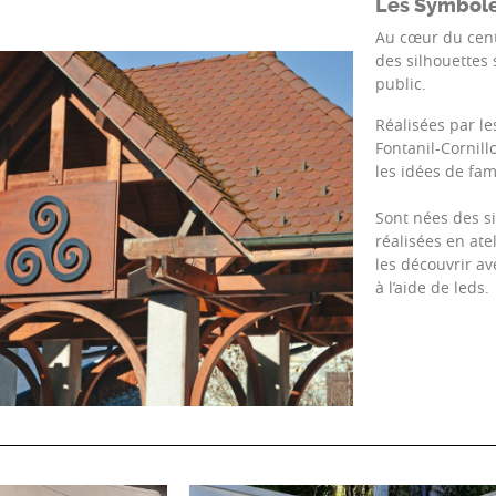
Les Symbol
Au cœur du centr
des silhouettes
public.
Réalisées par le
Fontanil-Cornill
les idées de fam
Sont nées des si
réalisées en ate
les découvrir av
à l’aide de leds.