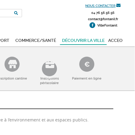
NOUS CONTACTER
04 76 56 56 56
contact@fontanil.fr
VilleFontanil
port
Commerce/Santé
Découvrir la ville
ACCEO
nscription cantine
Inscriptions
Paiement en ligne
périscolaire
ée à l’environnement et aux espaces publics.