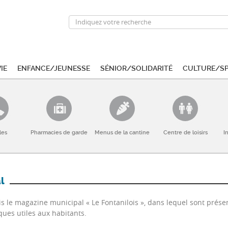
ie
Enfance/Jeunesse
Sénior/Solidarité
Culture/S
les
Pharmacies de garde
Menus de la cantine
Centre de loisirs
I
l
s le magazine municipal « Le Fontanilois », dans lequel sont présen
ques utiles aux habitants.