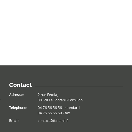
Contact
e
Adresse:
2 rue Fétola,
t
38120 Le Fontanil-Cornillon
Téléphone:
04 76 56 56 56 - standard
04 76 56 56 59 - fax
Email:
contact@fontanil.fr