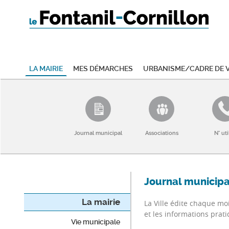
La mairie
Mes démarches
Urbanisme/Cadre de v
Journal municipal
Associations
N° uti
Journal municipa
La mairie
La Ville édite chaque moi
et les informations prati
Vie municipale