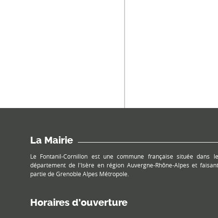
La Mairie
Le Fontanil-Cornillon est une commune française située dans l
département de l'Isère en région Auvergne-Rhône-Alpes et faisan
partie de Grenoble Alpes Métropole.
Horaires d’ouverture