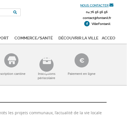
NOUS CONTACTER
04 76 56 56 56
contact@fontanil.fr
VilleFontanil
port
Commerce/Santé
Découvrir la ville
ACCEO
nscription cantine
Inscriptions
Paiement en ligne
périscolaire
tés les projets communaux, l’actualité de la vie locale