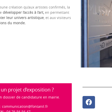
eune création qu’aux artistes confirmés, la
de
développer l’accès à l’art,
en permettant
ter leur univers artistique
, et aux visiteurs
sions du monde.
un projet d’exposition ?
n dossier de candidature en mairie.
 :
communication@fontanil.fr
Tél : 04 76 56 56 47