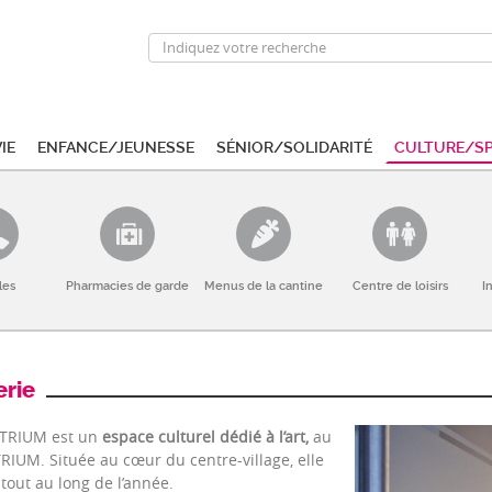
ie
Enfance/Jeunesse
Sénior/Solidarité
Culture/S
les
Pharmacies de garde
Menus de la cantine
Centre de loisirs
I
erie
ATRIUM est un
espace culturel dédié à l’art,
au
TRIUM. Située au cœur du centre-village, elle
tout au long de l’année.