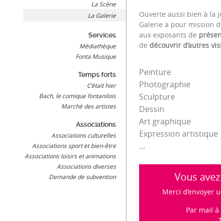
La Scène
Ouverte aussi bien à la j
La Galerie
Galerie a pour mission 
aux exposants de
présen
Services
de
découvrir d’autres vi
Médiathèque
Fonta Musique
Peinture
Temps forts
Photographie
C’était hier
Sculpture
Bach, le comique fontanilois
Marché des artistes
Dessin
Art graphique
Associations
Expression artistique
Associations culturelles
…
Associations sport et bien-être
Associations loisirs et animations
Associations diverses
Vous avez 
Demande de subvention
Merci d’envoyer u
Par mail à