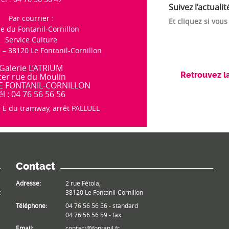
Suivez l’actuali
Par courrier :
Et cliquez si vous
e du Fontanil-Cornillon
Service Culture
a – 38120 Le Fontanil-Cornillon
Galerie L’ATRIUM
Retrouvez l
ter rue du Moulin
LE FONTANIL-CORNILLON
él : 04 76 56 56 56
e E du tramway, arrêt PALLUEL
Contact
e
Adresse:
2 rue Fétola,
t
38120 Le Fontanil-Cornillon
Téléphone:
04 76 56 56 56 - standard
04 76 56 56 59 - fax
Email:
contact@fontanil.fr