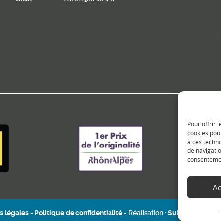
Pour offrir 
cookies pour
à ces techn
de navigatio
consentement
Ac
s légales
-
Politique de confidentialité
- Réalisation :
Sukellos - Agenc