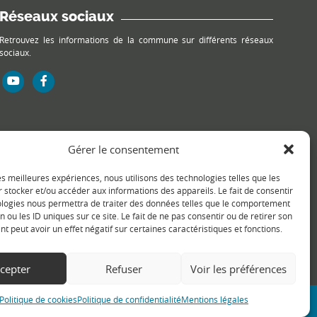
Réseaux sociaux
Retrouvez les informations de la commune sur différents réseaux
sociaux.
Gérer le consentement
les meilleures expériences, nous utilisons des technologies telles que les
 stocker et/ou accéder aux informations des appareils. Le fait de consentir
ologies nous permettra de traiter des données telles que le comportement
n ou les ID uniques sur ce site. Le fait de ne pas consentir ou de retirer son
 peut avoir un effet négatif sur certaines caractéristiques et fonctions.
cepter
Refuser
Voir les préférences
Politique de cookies
Politique de confidentialité
Mentions légales
e web WordPress - Création de site internet