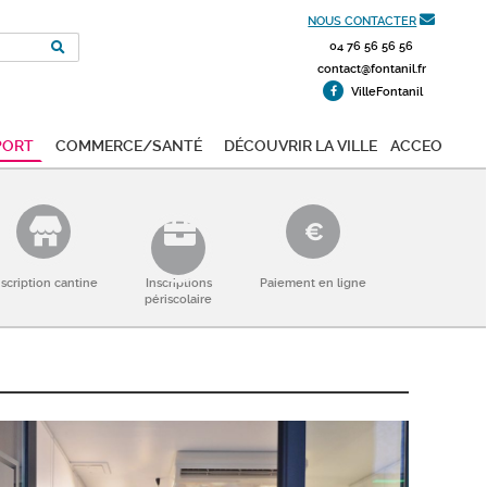
NOUS CONTACTER
04 76 56 56 56
contact@fontanil.fr
VilleFontanil
port
Commerce/Santé
Découvrir la ville
ACCEO
nscription cantine
Inscriptions
Paiement en ligne
périscolaire