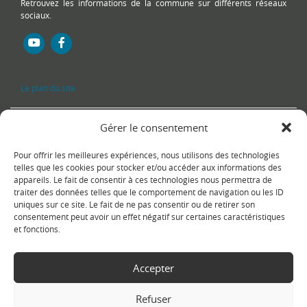
Retrouvez les informations de la commune sur différents réseaux
sociaux.
Le plan du site
Gérer le consentement
Pour offrir les meilleures expériences, nous utilisons des technologies
telles que les cookies pour stocker et/ou accéder aux informations des
appareils. Le fait de consentir à ces technologies nous permettra de
traiter des données telles que le comportement de navigation ou les ID
uniques sur ce site. Le fait de ne pas consentir ou de retirer son
Copyright Ⓒ
Le Fontanil-Cornillon
-
Mentions légales
-
Politique de
consentement peut avoir un effet négatif sur certaines caractéristiques
confidentialité
- Réalisation :
Sukellos - Agence web WordPress -
et fonctions.
Création de site internet
Accepter
Refuser