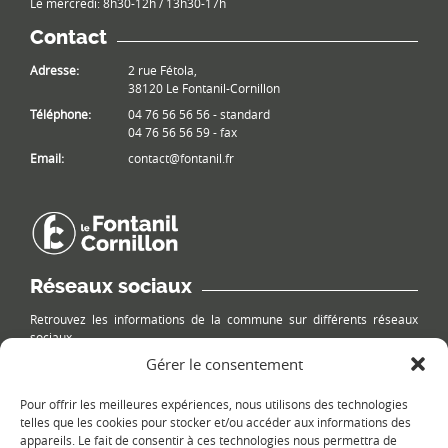
Le mercredi: 8h30-12h / 13h30-17h
Contact
Adresse:
2 rue Fétola,
38120 Le Fontanil-Cornillon
Téléphone:
04 76 56 56 56 - standard
04 76 56 56 59 - fax
Email:
contact@fontanil.fr
Réseaux sociaux
Retrouvez les informations de la commune sur différents réseaux
sociaux.
Gérer le consentement
Pour offrir les meilleures expériences, nous utilisons des technologies
telles que les cookies pour stocker et/ou accéder aux informations des
appareils. Le fait de consentir à ces technologies nous permettra de
Le plan du site