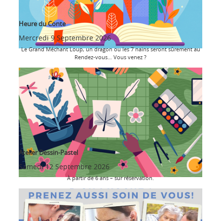
Heure du Conte
Mercredi 9 Septembre 2026
Le Grand Méchant Loup, un dragon ou les 7 nains seront sûrement au
Rendez-vous… Vous venez ?
Atelier Dessin-Pastel
Samedi 12 Septembre 2026
À partir de 6 ans – sur réservation.