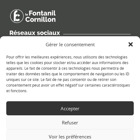
Réseaux sociaux
Retrouvez les informations de la commune sur différents réseaux
Gérer le consentement
sociaux.
Pour offrir les meilleures expériences, nous utilisons des technologies
telles que les cookies pour stocker et/ou accéder aux informations des
appareils. Le fait de consentir à ces technologies nous permettra de
traiter des données telles que le comportement de navigation ou les ID
uniques sur ce site. Le fait de ne pas consentir ou de retirer son
Le plan du site
consentement peut avoir un effet négatif sur certaines caractéristiques
et fonctions.
Accepter
Refuser
Voir les préférences
Copyright Ⓒ
Le Fontanil-Cornillon
-
Mentions légales
-
Politique de