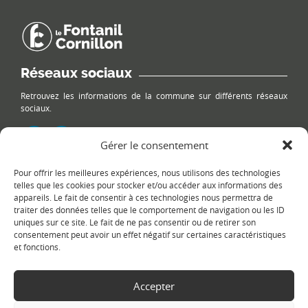
Réseaux sociaux
Retrouvez les informations de la commune sur différents réseaux
sociaux.
Gérer le consentement
Pour offrir les meilleures expériences, nous utilisons des technologies
Le plan du site
telles que les cookies pour stocker et/ou accéder aux informations des
appareils. Le fait de consentir à ces technologies nous permettra de
traiter des données telles que le comportement de navigation ou les ID
uniques sur ce site. Le fait de ne pas consentir ou de retirer son
consentement peut avoir un effet négatif sur certaines caractéristiques
et fonctions.
Accepter
Copyright Ⓒ
Le Fontanil-Cornillon
-
Mentions légales
-
Politique de