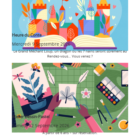
Heure du Conte
Mercredi 9 Septembre 2026
Le Grand Méchant Loup, un dragon ou les 7 nains seront sûrement au
Rendez-vous… Vous venez ?
Atelier Dessin-Pastel
Samedi 12 Septembre 2026
À partir de 6 ans – sur réservation.