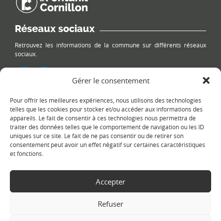
Réseaux sociaux
Retrouvez les informations de la commune sur différents réseaux
sociaux.
Gérer le consentement
Pour offrir les meilleures expériences, nous utilisons des technologies
Le plan du site
telles que les cookies pour stocker et/ou accéder aux informations des
appareils. Le fait de consentir à ces technologies nous permettra de
traiter des données telles que le comportement de navigation ou les ID
uniques sur ce site. Le fait de ne pas consentir ou de retirer son
consentement peut avoir un effet négatif sur certaines caractéristiques
et fonctions.
Accepter
Copyright Ⓒ
Le Fontanil-Cornillon
-
Mentions légales
-
Politique de
confidentialité
- Réalisation :
Sukellos - Agence web WordPress -
Refuser
Création de site internet