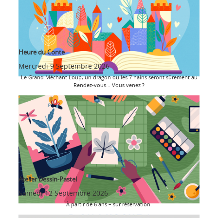
Heure du Conte
Mercredi 9 Septembre 2026
Le Grand Méchant Loup, un dragon ou les 7 nains seront sûrement au
Rendez-vous… Vous venez ?
Atelier Dessin-Pastel
Samedi 12 Septembre 2026
À partir de 6 ans – sur réservation.