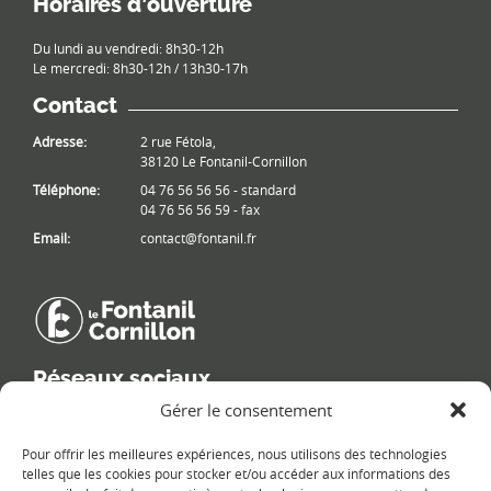
Horaires d’ouverture
Du lundi au vendredi: 8h30-12h
Le mercredi: 8h30-12h / 13h30-17h
Contact
Adresse:
2 rue Fétola,
38120 Le Fontanil-Cornillon
Téléphone:
04 76 56 56 56 - standard
04 76 56 56 59 - fax
Email:
contact@fontanil.fr
Réseaux sociaux
Gérer le consentement
Retrouvez les informations de la commune sur différents réseaux
sociaux.
Pour offrir les meilleures expériences, nous utilisons des technologies
telles que les cookies pour stocker et/ou accéder aux informations des