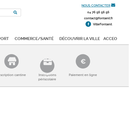
NOUS CONTACTER
04 76 56 56 56
contact@fontanil.fr
VilleFontanil
port
Commerce/Santé
Découvrir la ville
ACCEO
nscription cantine
Inscriptions
Paiement en ligne
périscolaire