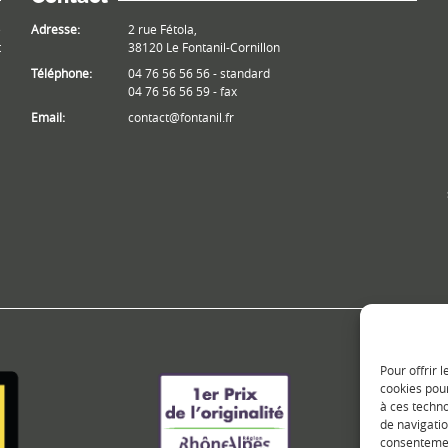
e
Adresse:
2 rue Fétola,
t
38120 Le Fontanil-Cornillon
Téléphone:
04 76 56 56 56 - standard
04 76 56 56 59 - fax
Email:
contact@fontanil.fr
Pour offrir 
cookies pour
à ces techn
de navigatio
consentement