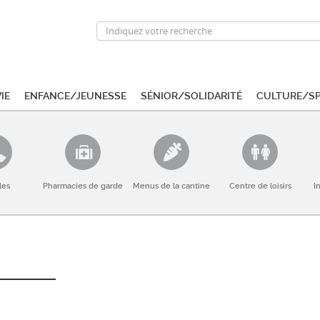
ie
Enfance/Jeunesse
Sénior/Solidarité
Culture/S
les
Pharmacies de garde
Menus de la cantine
Centre de loisirs
I