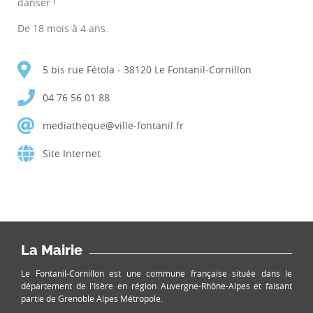
danser !
De 18 mois à 4 ans.
5 bis rue Fétola - 38120 Le Fontanil-Cornillon
04 76 56 01 88
mediatheque@ville-fontanil.fr
Site Internet
La Mairie
Le Fontanil-Cornillon est une commune française située dans le
département de l'Isère en région Auvergne-Rhône-Alpes et faisant
partie de Grenoble Alpes Métropole.