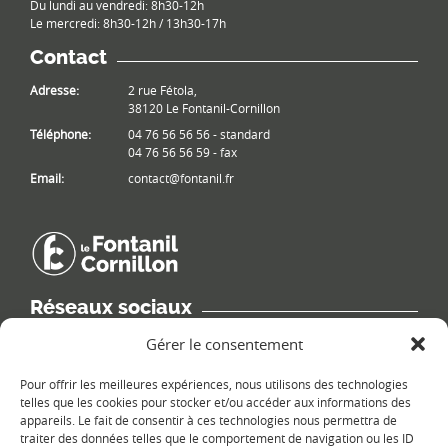
Du lundi au vendredi: 8h30-12h
Le mercredi: 8h30-12h / 13h30-17h
Contact
Adresse:
2 rue Fétola,
38120 Le Fontanil-Cornillon
Téléphone:
04 76 56 56 56 - standard
04 76 56 56 59 - fax
Email:
contact@fontanil.fr
Réseaux sociaux
Retrouvez les informations de la commune sur différents réseaux
Gérer le consentement
sociaux.
Pour offrir les meilleures expériences, nous utilisons des technologies
telles que les cookies pour stocker et/ou accéder aux informations des
appareils. Le fait de consentir à ces technologies nous permettra de
traiter des données telles que le comportement de navigation ou les ID