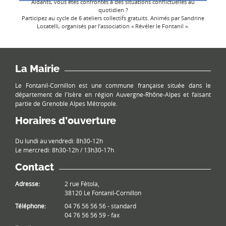
Aidants, vous êtes confrontés à des situations conflictuelles au
quotidien ?
Participez au cycle de 6 ateliers collectifs gratuits. Animés par Sandrine
Locatelli, organisés par l’association « Révéler le Fontanil ».
La Mairie
Le Fontanil-Cornillon est une commune française située dans le
département de l'Isère en région Auvergne-Rhône-Alpes et faisant
partie de Grenoble Alpes Métropole.
Horaires d’ouverture
Du lundi au vendredi: 8h30-12h
Le mercredi: 8h30-12h / 13h30-17h
Contact
Adresse:
2 rue Fétola,
38120 Le Fontanil-Cornillon
Téléphone:
04 76 56 56 56 - standard
04 76 56 56 59 - fax