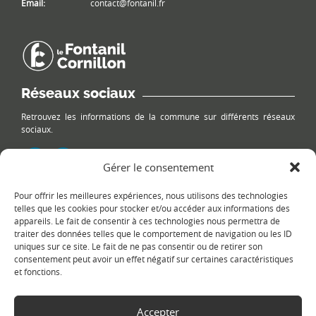
Email:
contact@fontanil.fr
Réseaux sociaux
Retrouvez les informations de la commune sur différents réseaux
sociaux.
Gérer le consentement
Pour offrir les meilleures expériences, nous utilisons des technologies
Le plan du site
telles que les cookies pour stocker et/ou accéder aux informations des
appareils. Le fait de consentir à ces technologies nous permettra de
traiter des données telles que le comportement de navigation ou les ID
uniques sur ce site. Le fait de ne pas consentir ou de retirer son
consentement peut avoir un effet négatif sur certaines caractéristiques
et fonctions.
Accepter