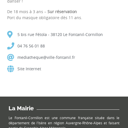
danser !
De 18 mois à 3 ans –
Sur réservation
Port du masque obligatoire dès 11 ans.
5 bis rue Fétola - 38120 Le Fontanil-Cornillon
04 76 56 01 88
mediatheque@ville-fontanil.fr
Site Internet
La Mairie
Le Fontanil-Cornillon est une commune française située dans le
département de l'Isère en région Auvergne-Rhône-Alpes et faisant