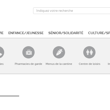
ie
Enfance/Jeunesse
Sénior/Solidarité
Culture/S
les
Pharmacies de garde
Menus de la cantine
Centre de loisirs
I