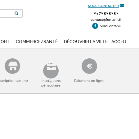
NOUS CONTACTER
04 76 56 56 56
contact@fontanil.fr
VilleFontanil
port
Commerce/Santé
Découvrir la ville
ACCEO
nscription cantine
Inscriptions
Paiement en ligne
périscolaire