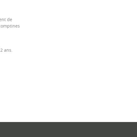
ent de
 comptines
12 ans.