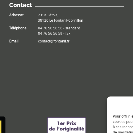
Contact
e
Adresse:
2 rue Fétola,
t
38120 Le Fontanil-Cornillon
Téléphone:
04 76 56 56 56 - standard
04 76 56 56 59 - fax
Email:
contact@fontanil.fr
Pour offrir 
cookies pour
à ces techn
de navigatio