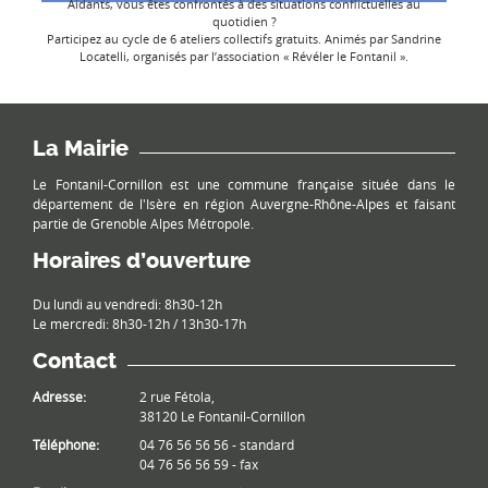
Aidants, vous êtes confrontés à des situations conflictuelles au
quotidien ?
Participez au cycle de 6 ateliers collectifs gratuits. Animés par Sandrine
Locatelli, organisés par l’association « Révéler le Fontanil ».
La Mairie
Le Fontanil-Cornillon est une commune française située dans le
département de l'Isère en région Auvergne-Rhône-Alpes et faisant
partie de Grenoble Alpes Métropole.
Horaires d’ouverture
Du lundi au vendredi: 8h30-12h
Le mercredi: 8h30-12h / 13h30-17h
Contact
Adresse:
2 rue Fétola,
38120 Le Fontanil-Cornillon
Téléphone:
04 76 56 56 56 - standard
04 76 56 56 59 - fax