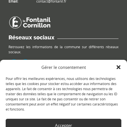
Email:
contact@fontanil.fr
Réseaux sociaux
Retrouvez les informations de la commune sur différents réseaux
sociaux.
Gérer le consentement
Pour offrir les meilleures expériences, nous utilisons des technologies
Le plan du site
telles que les cookies pour stocker et/ou accéder aux informations des
appareils. Le fait de consentir à ces technologies nous permettra de
traiter des données telles que le comportement de navigation ou les ID
uniques sur ce site. Le fait de ne pas consentir ou de retirer son
consentement peut avoir un effet négatif sur certaines caractéristiques
et fonctions.
Accepter