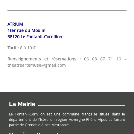
ATRIUM
1ter rue du Moulin
38120 Le Fontanil-Cornillon
Tarif :
8 à 10 €
Renseignements et réservations :
06 08 87 71 10 –
theatreartemuse@gmail.com
La Mairie
Le Fontanil-Cornillon est une commune française située dans le
département de l'Isère en région Auvergne-Rhône-Alpes et faisant
partie de Grenoble Alpes Métropole.