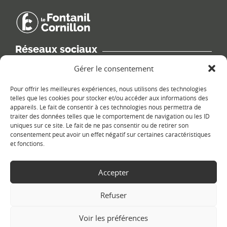
Réseaux sociaux
Retrouvez les informations de la commune sur différents réseaux
Gérer le consentement
sociaux.
Pour offrir les meilleures expériences, nous utilisons des technologies
telles que les cookies pour stocker et/ou accéder aux informations des
appareils. Le fait de consentir à ces technologies nous permettra de
traiter des données telles que le comportement de navigation ou les ID
uniques sur ce site. Le fait de ne pas consentir ou de retirer son
Le plan du site
consentement peut avoir un effet négatif sur certaines caractéristiques
et fonctions.
Accepter
Refuser
Voir les préférences
Copyright Ⓒ
Le Fontanil-Cornillon
-
Mentions légales
-
Politique de