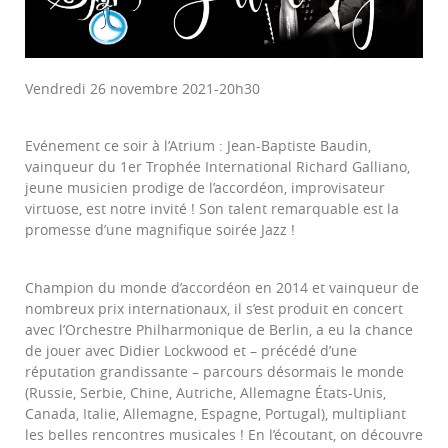
Vendredi 26 novembre 2021-20h30
Evénement ce soir à l’Atrium : Jean-Baptiste Baudin,
vainqueur du 1er Trophée International Richard Galliano,
jeune musicien prodige de l’accordéon, improvisateur
virtuose, est notre invité ! Son talent remarquable est la
promesse d’une magnifique soirée Jazz !
Champion du monde d’accordéon en 2014 et vainqueur de
nombreux prix internationaux, il s’est produit en concert
avec l’Orchestre Philharmonique de Berlin, a eu la chance
de jouer avec Didier Lockwood et – précédé d’une
réputation grandissante – parcours désormais le monde
(Russie, Serbie, Chine, Autriche, Allemagne États-Unis,
Canada, Italie, Allemagne, Espagne, Portugal), multipliant
les belles rencontres musicales ! En l’écoutant, on découvre