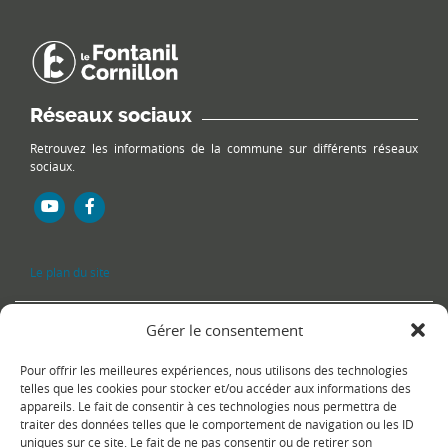
Réseaux sociaux
Retrouvez les informations de la commune sur différents réseaux
sociaux.
Le plan du site
Gérer le consentement
Pour offrir les meilleures expériences, nous utilisons des technologies
telles que les cookies pour stocker et/ou accéder aux informations des
appareils. Le fait de consentir à ces technologies nous permettra de
traiter des données telles que le comportement de navigation ou les ID
uniques sur ce site. Le fait de ne pas consentir ou de retirer son
Copyright Ⓒ
Le Fontanil-Cornillon
-
Mentions légales
-
Politique de