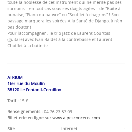
toute la noblesse de cet instrument qui ne mérite pas ses
surnoms – en tout cas sous ses doigts agiles – de “Boîte à
punaise, “Piano du pauvre” ou “Soufflet à chagrins” ! Son
passage marquera les soirées A la Santé de Django, à n’en
pas douter !
Pour l’accompagner : le trio jazz de Laurent Courtois
(guitare) avec Ivan Baldet à la contrebasse et Laurent
Chofflet à la batterie.
ATRIUM
1ter rue du Moulin
38120 Le Fontanil-Cornillon
Tarif :
15 €
Renseignements :
04 76 23 57 09
Billetterie en ligne sur
www.alpesconcerts.com
Site internet :