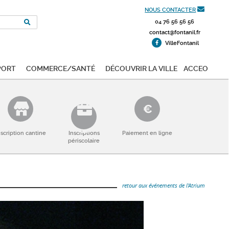
NOUS CONTACTER
04 76 56 56 56
contact@fontanil.fr
VilleFontanil
port
Commerce/Santé
Découvrir la ville
ACCEO
nscription cantine
Inscriptions
Paiement en ligne
périscolaire
retour aux événements de l'Atrium