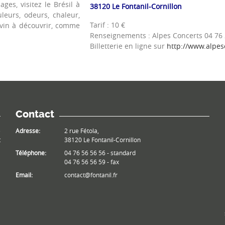
ges, visitez le Brésil à
38120 Le Fontanil-Cornillon
uleurs, odeurs, chaleur,
Tarif : 10 €
vin à découvrir, comme
Renseignements : Alpes Concerts 04 76 
Billetterie en ligne sur
http://www.alpes
Contact
e
Adresse:
2 rue Fétola,
t
38120 Le Fontanil-Cornillon
Téléphone:
04 76 56 56 56 - standard
04 76 56 56 59 - fax
Email:
contact@fontanil.fr