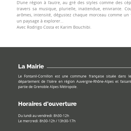
D’une région à l’autre, au gré des styles comme des cépa
travers sa musique, plurielle, inattendue, enivrante. Co
arômes, intensité, dégustez chaque morceau comme un 
un paysage à explorer…
Avec Rodrigo Costa et Karim Bouchibi.
La Mairie
Le Fontanil-Cornillon est une commune française située dans l
département de l'Isère en région Auvergne-Rhône-Alpes et faisan
partie de Grenoble Alpes Métropole.
Horaires d’ouverture
Du lundi au vendredi: 8h30-12h
Le mercredi: 8h30-12h / 13h30-17h