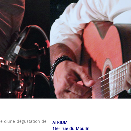
nce d’une dégustation de
ATRIUM
1ter rue du Moulin