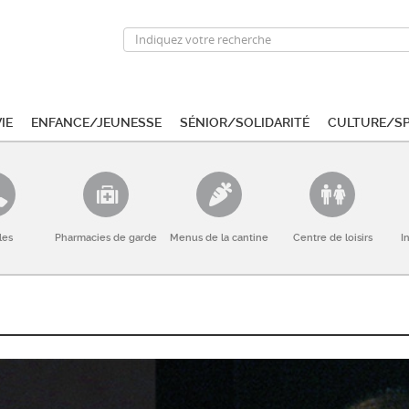
ie
Enfance/Jeunesse
Sénior/Solidarité
Culture/S
les
Pharmacies de garde
Menus de la cantine
Centre de loisirs
I