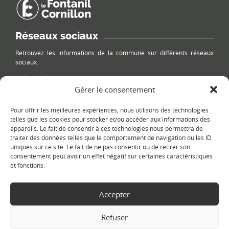
Réseaux sociaux
Retrouvez les informations de la commune sur différents réseaux
sociaux.
Gérer le consentement
Pour offrir les meilleures expériences, nous utilisons des technologies
Le plan du site
telles que les cookies pour stocker et/ou accéder aux informations des
appareils. Le fait de consentir à ces technologies nous permettra de
traiter des données telles que le comportement de navigation ou les ID
uniques sur ce site. Le fait de ne pas consentir ou de retirer son
consentement peut avoir un effet négatif sur certaines caractéristiques
et fonctions.
Accepter
Copyright Ⓒ
Le Fontanil-Cornillon
-
Mentions légales
-
Politique de
confidentialité
- Réalisation :
Sukellos - Agence web WordPress -
Refuser
Création de site internet