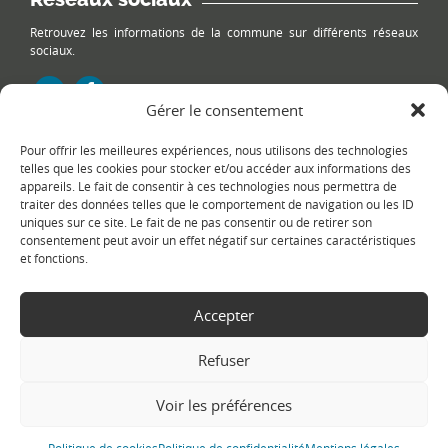
Retrouvez les informations de la commune sur différents réseaux
sociaux.
Gérer le consentement
Pour offrir les meilleures expériences, nous utilisons des technologies
Le plan du site
telles que les cookies pour stocker et/ou accéder aux informations des
appareils. Le fait de consentir à ces technologies nous permettra de
traiter des données telles que le comportement de navigation ou les ID
uniques sur ce site. Le fait de ne pas consentir ou de retirer son
consentement peut avoir un effet négatif sur certaines caractéristiques
et fonctions.
Accepter
Copyright Ⓒ
Le Fontanil-Cornillon
-
Mentions légales
-
Politique de
confidentialité
- Réalisation :
Sukellos - Agence web WordPress -
Refuser
Création de site internet
Voir les préférences