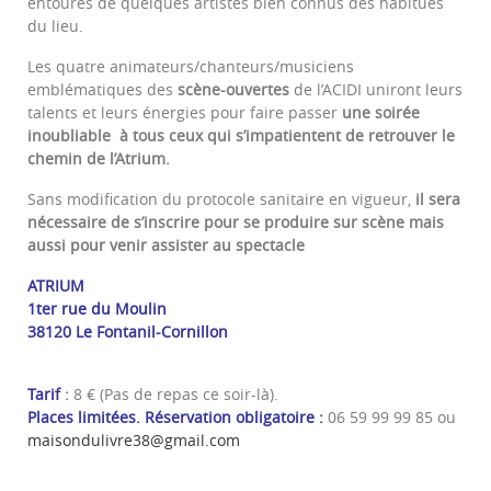
entourés de quelques artistes bien connus des habitués
du lieu.
Les quatre animateurs/chanteurs/musiciens
emblématiques des
scène-ouvertes
de l’ACIDI uniront leurs
talents et leurs énergies pour faire passer
une soirée
inoubliable à tous ceux qui s’impatientent de retrouver le
chemin de l’Atrium.
Sans modification du protocole sanitaire en vigueur,
il sera
nécessaire de s’inscrire pour se produire sur scène mais
aussi pour venir assister au spectacle
ATRIUM
1ter rue du Moulin
38120 Le Fontanil-Cornillon
Tarif
:
8 € (Pas de repas ce soir-là).
Places limitées. Réservation obligatoire :
06 59 99 99 85 ou
maisondulivre38@gmail.com