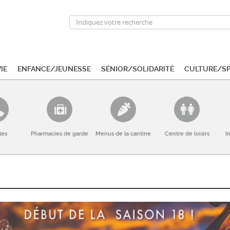
ie
Enfance/Jeunesse
Sénior/Solidarité
Culture/S
les
Pharmacies de garde
Menus de la cantine
Centre de loisirs
I