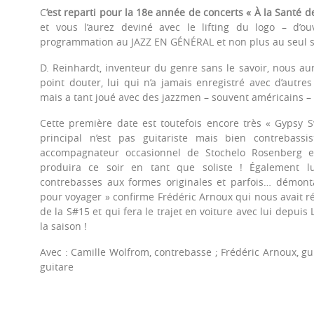
C
’est reparti pour la 18e année de concerts « À la Santé d
et vous l’aurez deviné avec le lifting du logo – d’ou
programmation au JAZZ EN GÉNÉRAL et non plus au seul s
D. Reinhardt, inventeur du genre sans le savoir, nous au
point douter, lui qui n’a jamais enregistré avec d’autre
mais a tant joué avec des jazzmen – souvent américains –
Cette première date est toutefois encore très « Gypsy S
principal n’est pas guitariste mais bien contrebass
accompagnateur occasionnel de Stochelo Rosenberg et
produira ce soir en tant que soliste ! Également lu
contrebasses aux formes originales et parfois… démonta
pour voyager » confirme Frédéric Arnoux qui nous avait ré
de la S#15 et qui fera le trajet en voiture avec lui depuis
la saison !
Avec : Camille Wolfrom, contrebasse ; Frédéric Arnoux, gui
guitare