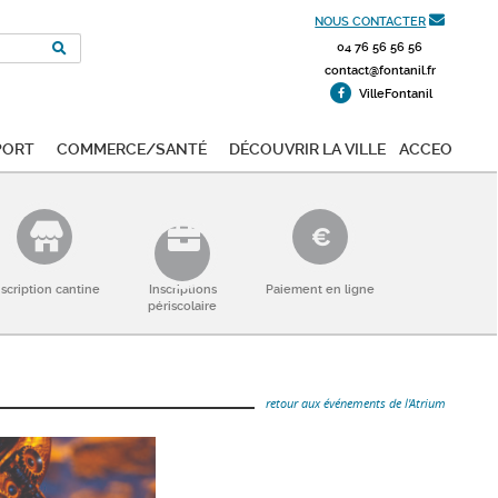
NOUS CONTACTER
04 76 56 56 56
contact@fontanil.fr
VilleFontanil
port
Commerce/Santé
Découvrir la ville
ACCEO
nscription cantine
Inscriptions
Paiement en ligne
périscolaire
retour aux événements de l'Atrium