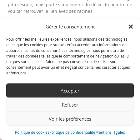
pittoresque, mais parle simplement du désir du peintre de
vouloir retrouver le lien avec ses racines.
Tenter de saisir le mariage heureux du rouge et du vert
Gérer le consentement
qui borde le lac du Salagou ou bien encore parcourir les
chemins de campagne du Dauphiné à la rencontre de son
Pour offrir les meilleures expériences, nous utilisons des technologies
patrimoine, parlent ici de ses attaches nouvelles.
telles que les cookies pour stocker et/ou accéder aux informations des
appareils. Le fait de consentir à ces technologies nous permettra de
Ce sont quatre lieux de forte identité, aux paysages
traiter des données telles que le comportement de navigation ou les ID
contrastés, que le peintre propose de faire parler. »
uniques sur ce site. Le fait de ne pas consentir ou de retirer son
consentement peut avoir un effet négatif sur certaines caractéristiques
et fonctions.
Permanences :
Accepter
Mercredi, samedi et dimanche – 10 h à 18 h
Refuser
Entrée gratuite.
L’Atrium
Voir les préférences
1ter rue du Moulin – 38120 Le Fontanil-Cornillon
Politique de cookies
Politique de confidentialité
Mentions légales