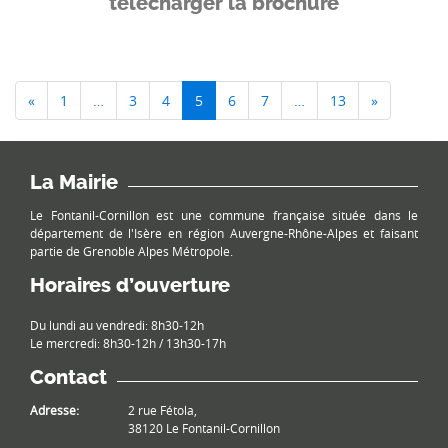
télécharger la brochure
«
1
…
3
4
5
6
7
…
13
»
La Mairie
Le Fontanil-Cornillon est une commune française située dans le
département de l'Isère en région Auvergne-Rhône-Alpes et faisant
partie de Grenoble Alpes Métropole.
Horaires d’ouverture
Du lundi au vendredi: 8h30-12h
Le mercredi: 8h30-12h / 13h30-17h
Contact
Adresse:
2 rue Fétola,
38120 Le Fontanil-Cornillon