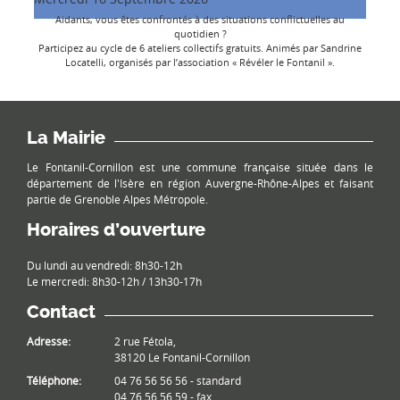
Aidants, vous êtes confrontés à des situations conflictuelles au
quotidien ?
Participez au cycle de 6 ateliers collectifs gratuits. Animés par Sandrine
Locatelli, organisés par l’association « Révéler le Fontanil ».
La Mairie
Le Fontanil-Cornillon est une commune française située dans le
département de l'Isère en région Auvergne-Rhône-Alpes et faisant
partie de Grenoble Alpes Métropole.
Horaires d’ouverture
Du lundi au vendredi: 8h30-12h
Le mercredi: 8h30-12h / 13h30-17h
Contact
Adresse:
2 rue Fétola,
38120 Le Fontanil-Cornillon
Téléphone:
04 76 56 56 56 - standard
04 76 56 56 59 - fax