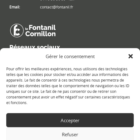
Email:
contact@fontanil.fr
Réseaux sociaux
Gérer le consentement
Retrouvez les informations de la commune sur différents réseaux
sociaux.
Pour offrir les meilleures expériences, nous utilisons des technologies
telles que les cookies pour stocker et/ou accéder aux informations des
appareils. Le fait de consentir à ces technologies nous permettra de
traiter des données telles que le comportement de navigation ou les ID
uniques sur ce site. Le fait de ne pas consentir ou de retirer son
Le plan du site
consentement peut avoir un effet négatif sur certaines caractéristiques
et fonctions.
Accepter
Refuser