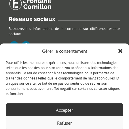
Réseaux sociaux
Retrouvez les informations de la commune sur différents réseaux
sociaux.
Gérer le consentement
Pour offrir les meilleures expériences, nous utilisons des technologies
Le plan du site
telles que les cookies pour stocker et/ou accéder aux informations des
appareils. Le fait de consentir à ces technologies nous permettra de
traiter des données telles que le comportement de navigation ou les ID
uniques sur ce site. Le fait de ne pas consentir ou de retirer son
consentement peut avoir un effet négatif sur certaines caractéristiques
et fonctions.
Accepter
Copyright Ⓒ
Le Fontanil-Cornillon
-
Mentions légales
-
Politique de
confidentialité
- Réalisation :
Sukellos - Agence web WordPress -
Refuser
Création de site internet