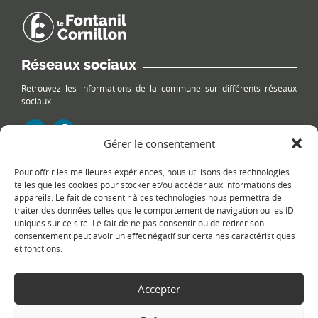
Réseaux sociaux
Retrouvez les informations de la commune sur différents réseaux
sociaux.
Gérer le consentement
Pour offrir les meilleures expériences, nous utilisons des technologies
Le plan du site
telles que les cookies pour stocker et/ou accéder aux informations des
appareils. Le fait de consentir à ces technologies nous permettra de
traiter des données telles que le comportement de navigation ou les ID
uniques sur ce site. Le fait de ne pas consentir ou de retirer son
consentement peut avoir un effet négatif sur certaines caractéristiques
et fonctions.
Accepter
Copyright Ⓒ
Le Fontanil-Cornillon
-
Mentions légales
-
Politique de
confidentialité
- Réalisation :
Sukellos - Agence web WordPress -