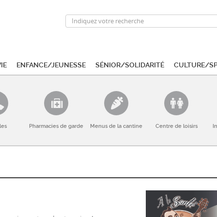
ie
Enfance/Jeunesse
Sénior/Solidarité
Culture/S
les
Pharmacies de garde
Menus de la cantine
Centre de loisirs
I