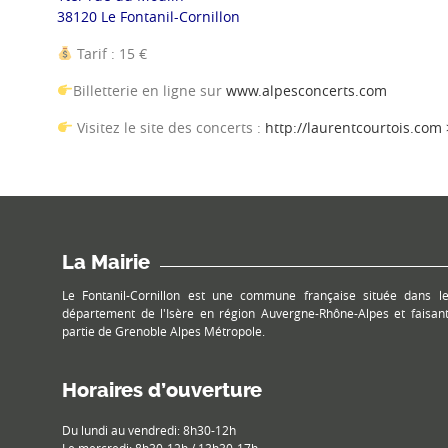
38120 Le Fontanil-Cornillon
Tarif : 15 €
Billetterie en ligne sur
www.alpesconcerts.com
Visitez le site des concerts :
http://laurentcourtois.com
La Mairie
Le Fontanil-Cornillon est une commune française située dans l
département de l'Isère en région Auvergne-Rhône-Alpes et faisan
partie de Grenoble Alpes Métropole.
Horaires d’ouverture
Du lundi au vendredi: 8h30-12h
Le mercredi: 8h30-12h / 13h30-17h