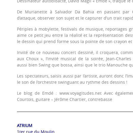
Dessinateur autodidacte, David Magli « Emdé », traque le c
De Murianette à Salvador Da Bahia en passant par O
d’attaque, observer son sujet et le capturer d’un trait rapi
Périples à mobylette, festivals de musique, reportages gr
aime ce petit jeu entre la réalité et la représentation des
le dessin qui prend forme sous la pointe de son crayon et l
Invité de ce nouveau concert dessiné, il croquera, comme 
aux Choux », l’invité musical de la soirée, Jean-Charles
aussi bien Swing que bossa, ainsi que le trio Manouche q
Les spectateurs, saisis aussi par l’artiste, auront donc l’
le son de l’orchestre swinguant au rythme des dessins !
Le blog de Emdé : www.voyagitudes.net Avec également
Courtois, guitare – Jérôme Chartier, contrebasse
ATRIUM
1ter rue du Moulin