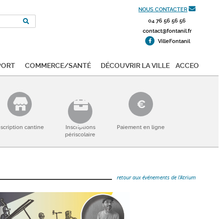
NOUS CONTACTER
04 76 56 56 56
contact@fontanil.fr
VilleFontanil
port
Commerce/Santé
Découvrir la ville
ACCEO
nscription cantine
Inscriptions
Paiement en ligne
périscolaire
retour aux événements de l'Atrium