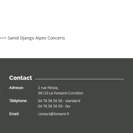
 >>> Santé Django Alpes Concerts
Contact
e
Adresse:
2 rue Fétola,
t
38120 Le Fontanil-Cornillon
Téléphone:
04 76 56 56 56 - standard
04 76 56 56 59 - fax
Email:
contact@fontanil.fr