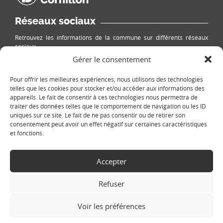
Réseaux sociaux
Retrouvez les informations de la commune sur différents réseaux
sociaux.
Gérer le consentement
Pour offrir les meilleures expériences, nous utilisons des technologies
telles que les cookies pour stocker et/ou accéder aux informations des
appareils. Le fait de consentir à ces technologies nous permettra de
Le plan du site
traiter des données telles que le comportement de navigation ou les ID
uniques sur ce site. Le fait de ne pas consentir ou de retirer son
consentement peut avoir un effet négatif sur certaines caractéristiques
et fonctions.
Accepter
Refuser
Copyright Ⓒ
Le Fontanil-Cornillon
-
Mentions légales
-
Politique de
confidentialité
- Réalisation :
Sukellos - Agence web WordPress -
Voir les préférences
Création de site internet