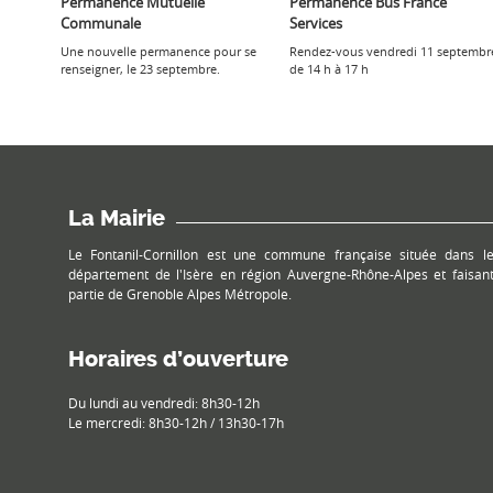
Permanence Mutuelle
Permanence Bus France
Communale
Services
Une nouvelle permanence pour se
Rendez-vous vendredi 11 septembr
renseigner, le 23 septembre.
de 14 h à 17 h
La Mairie
Le Fontanil-Cornillon est une commune française située dans l
département de l'Isère en région Auvergne-Rhône-Alpes et faisan
partie de Grenoble Alpes Métropole.
Horaires d’ouverture
Du lundi au vendredi: 8h30-12h
Le mercredi: 8h30-12h / 13h30-17h