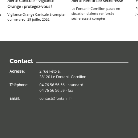
Alerte Canicule – vigilance
Alerte Renforcée Sécheresse
F
Orange : protégez-vous !
Le Fontanil-Cornillon passe en
F
situation d’alerte renforcée
j
e
Vigilance Orange Canicule à compter
sécheresse à compter
du mercredi 29 juillet 2026.
Contact
e
Adresse:
2 rue Fétola,
t
38120 Le Fontanil-Cornillon
Téléphone:
04 76 56 56 56 - standard
04 76 56 56 59 - fax
Email:
contact@fontanil.fr