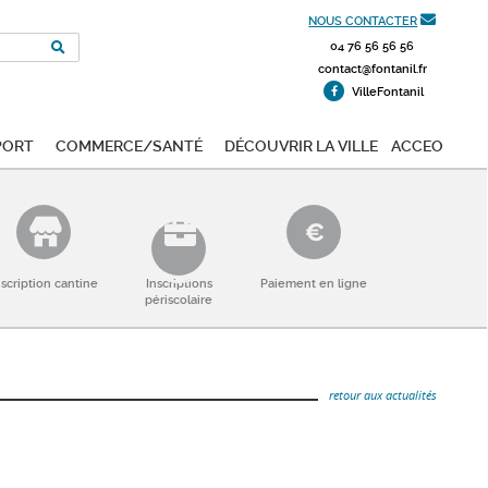
NOUS CONTACTER
04 76 56 56 56
contact@fontanil.fr
VilleFontanil
port
Commerce/Santé
Découvrir la ville
ACCEO
nscription cantine
Inscriptions
Paiement en ligne
périscolaire
retour aux actualités
.