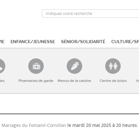
ie
Enfance/Jeunesse
Sénior/Solidarité
Culture/S
les
Pharmacies de garde
Menus de la cantine
Centre de loisirs
I
s Mariages du Fontanil-Cornillon
le mardi 20 mai 2025
à 20 heures