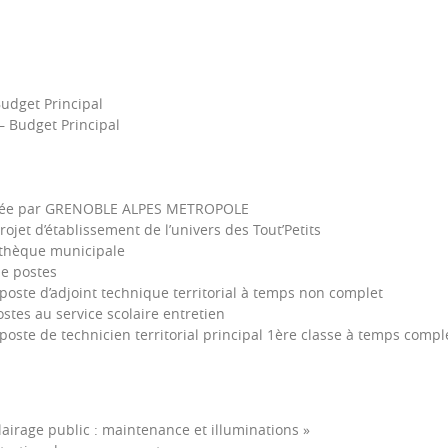
Budget Principal
– Budget Principal
posée par GRENOBLE ALPES METROPOLE
jet d’établissement de l’univers des Tout’Petits
athèque municipale
de postes
poste d’adjoint technique territorial à temps non complet
stes au service scolaire entretien
poste de technicien territorial principal 1ère classe à temps compl
airage public : maintenance et illuminations »