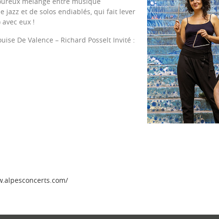
avoureux mélange entre musique
e jazz et de solos endiablés, qui fait lever
 avec eux !
ise De Valence – Richard Posselt Invité :
w.alpesconcerts.com/