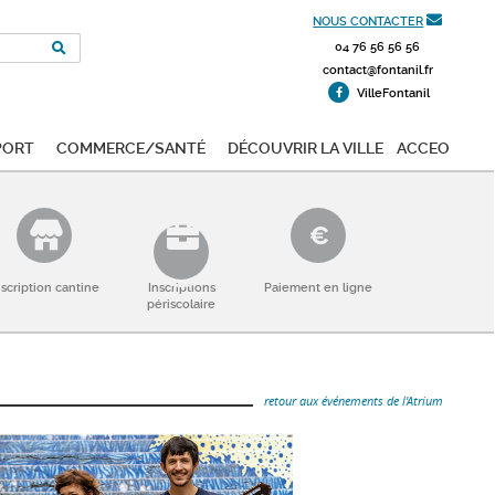
NOUS CONTACTER
04 76 56 56 56
contact@fontanil.fr
VilleFontanil
port
Commerce/Santé
Découvrir la ville
ACCEO
nscription cantine
Inscriptions
Paiement en ligne
périscolaire
retour aux événements de l'Atrium