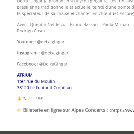
Deixa Gingar (à prononcer « Deycha gingar »), c’est un s
brésilienne traditionnelle et actuelle, teinté d’une pointe d
le spectateur de sa chaise et chanter en chœur (et encore)
Avec : Quentin Neldelcu – Bruno Bassan – Paula Mirhan Lou
Rodrigo Costa
Youtube
: @deixagingar
Instagram
: @deixagingar
Facebook
: @DeixaGingar
ATRIUM
1ter rue du Moulin
38120 Le Fontanil-Cornillon
Tarif : 15€
Billeterie en ligne sur Alpes Concerts : :
https://ww