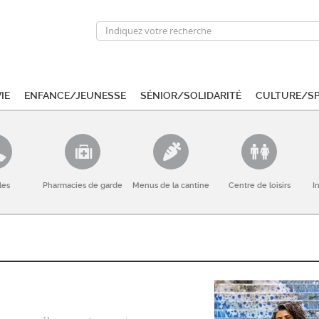
ie
Enfance/Jeunesse
Sénior/Solidarité
Culture/S
les
Pharmacies de garde
Menus de la cantine
Centre de loisirs
I