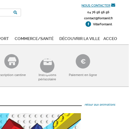
NOUS CONTACTER
04 76 56 56 56
contact@fontanil.fr
VilleFontanil
port
Commerce/Santé
Découvrir la ville
ACCEO
nscription cantine
Inscriptions
Paiement en ligne
périscolaire
retour aux animations