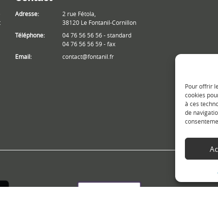
e
Adresse:
2 rue Fétola,
t
38120 Le Fontanil-Cornillon
Téléphone:
04 76 56 56 56 - standard
04 76 56 56 59 - fax
Email:
contact@fontanil.fr
Pour offrir 
cookies pour
à ces techn
de navigatio
consentement
Ac