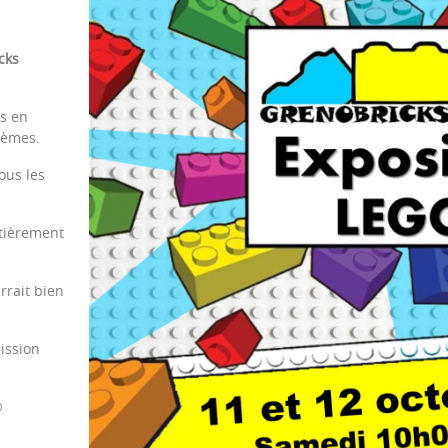
cks
es en
hèmes.
ous les
tièrement
rait bien
ission
®