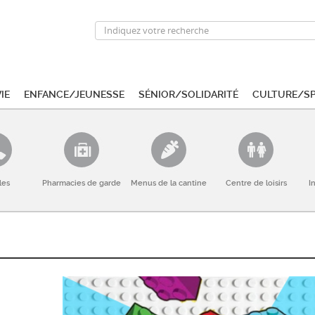
ie
Enfance/Jeunesse
Sénior/Solidarité
Culture/S
les
Pharmacies de garde
Menus de la cantine
Centre de loisirs
I