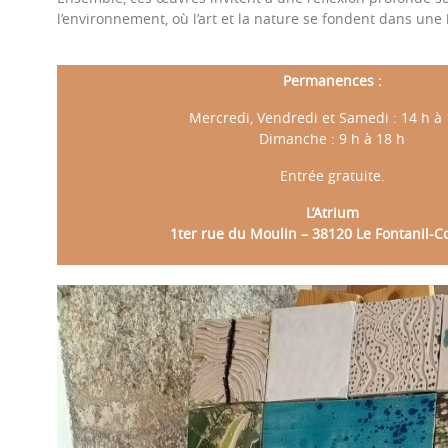
l’environnement, où l’art et la nature se fondent dans un
Permanences :
Mercredi, Vendredi et Samedi : 14 h à 
Dimanche : 9 h à 18 h
Entrée gratuite.
L’Atrium
1ter rue du Moulin – 38120 Le Fontanil-Co