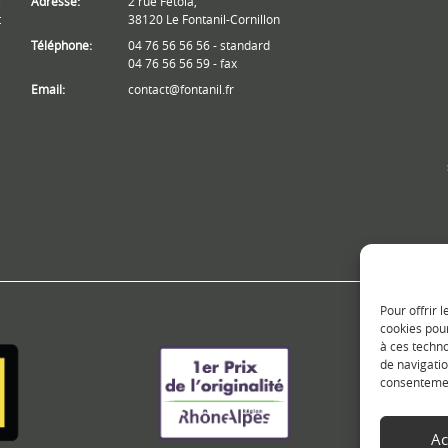
e
Adresse:
2 rue Fétola,
t
38120 Le Fontanil-Cornillon
Téléphone:
04 76 56 56 56 - standard
04 76 56 56 59 - fax
Email:
contact@fontanil.fr
Pour offrir 
cookies pour
à ces techn
de navigatio
consentement
Ac