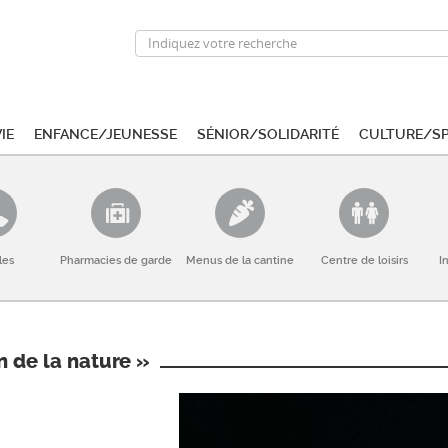
ie
Enfance/Jeunesse
Sénior/Solidarité
Culture/S
les
Pharmacies de garde
Menus de la cantine
Centre de loisirs
I
n de la nature »