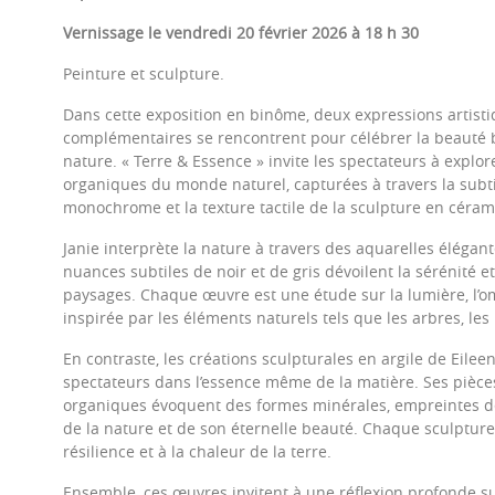
Vernissage le vendredi 20 février 2026 à 18 h 30
Peinture et sculpture.
Dans cette exposition en binôme, deux expressions artisti
complémentaires se rencontrent pour célébrer la beauté br
nature. « Terre & Essence » invite les spectateurs à explor
organiques du monde naturel, capturées à travers la subtil
monochrome et la texture tactile de la sculpture en céram
Janie interprète la nature à travers des aquarelles élégan
nuances subtiles de noir et de gris dévoilent la sérénité e
paysages. Chaque œuvre est une étude sur la lumière, l’om
inspirée par les éléments naturels tels que les arbres, les 
En contraste, les créations sculpturales en argile de Eilee
spectateurs dans l’essence même de la matière. Ses pièce
organiques évoquent des formes minérales, empreintes d
de la nature et de son éternelle beauté. Chaque sculptur
résilience et à la chaleur de la terre.
Ensemble, ces œuvres invitent à une réflexion profonde su