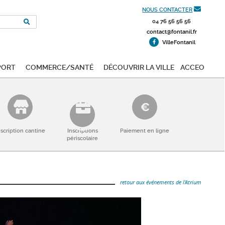
NOUS CONTACTER
04 76 56 56 56
contact@fontanil.fr
VilleFontanil
port
Commerce/Santé
Découvrir la ville
ACCEO
nscription cantine
Inscriptions
Paiement en ligne
périscolaire
retour aux événements de l'Atrium