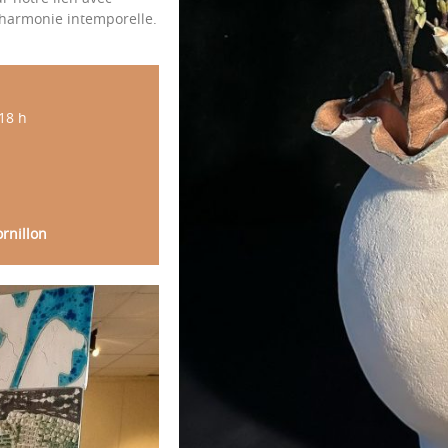
e harmonie intemporelle.
18 h
rnillon