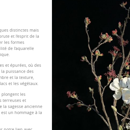
ques distinctes mais
ute et l’esprit de la
er les formes
ité de l’aquarelle
ique.
tes et épurées, où des
t la puissance des
bre et la texture,
lacs et les végétaux.
n plongent les
s terreuses et
e la sagesse ancienne
e est un hommage à la
r notre lien avec