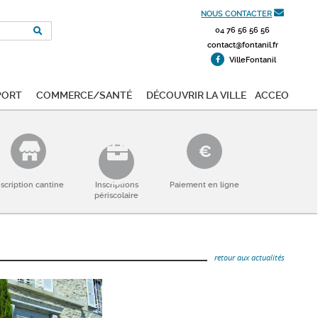
NOUS CONTACTER
04 76 56 56 56
contact@fontanil.fr
VilleFontanil
port
Commerce/Santé
Découvrir la ville
ACCEO
nscription cantine
Inscriptions
Paiement en ligne
périscolaire
retour aux actualités