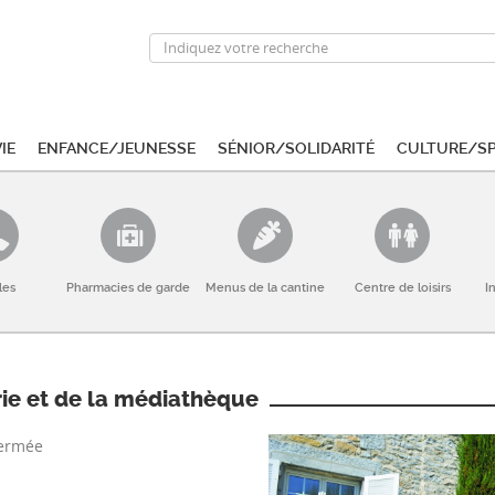
ie
Enfance/Jeunesse
Sénior/Solidarité
Culture/S
les
Pharmacies de garde
Menus de la cantine
Centre de loisirs
I
rie et de la médiathèque
fermée