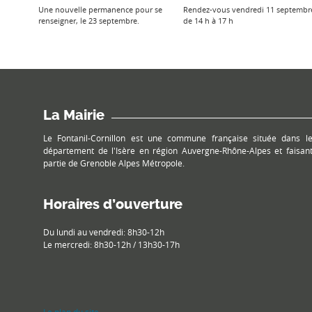
Une nouvelle permanence pour se
Rendez-vous vendredi 11 septembr
renseigner, le 23 septembre.
de 14 h à 17 h
La Mairie
Le Fontanil-Cornillon est une commune française située dans l
département de l'Isère en région Auvergne-Rhône-Alpes et faisan
partie de Grenoble Alpes Métropole.
Horaires d’ouverture
Du lundi au vendredi: 8h30-12h
Le mercredi: 8h30-12h / 13h30-17h