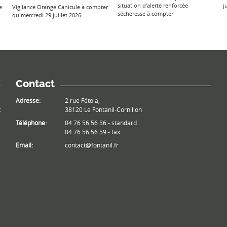
situation d’alerte renforcée
j
e
Vigilance Orange Canicule à compter
sécheresse à compter
du mercredi 29 juillet 2026.
Contact
e
Adresse:
2 rue Fétola,
t
38120 Le Fontanil-Cornillon
Téléphone:
04 76 56 56 56 - standard
04 76 56 56 59 - fax
Email:
contact@fontanil.fr