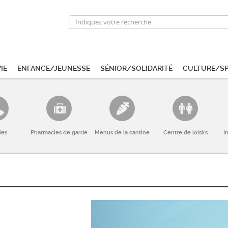
ie
Enfance/Jeunesse
Sénior/Solidarité
Culture/S
les
Pharmacies de garde
Menus de la cantine
Centre de loisirs
I