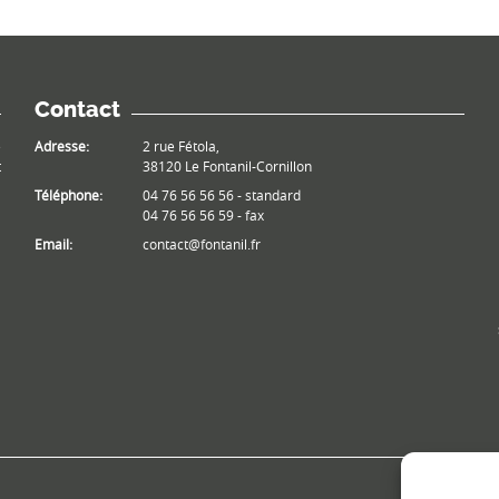
Contact
e
Adresse:
2 rue Fétola,
t
38120 Le Fontanil-Cornillon
Téléphone:
04 76 56 56 56 - standard
04 76 56 56 59 - fax
Email:
contact@fontanil.fr