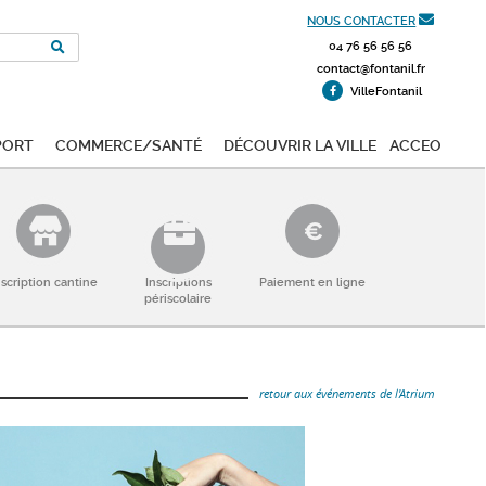
NOUS CONTACTER
04 76 56 56 56
contact@fontanil.fr
VilleFontanil
port
Commerce/Santé
Découvrir la ville
ACCEO
nscription cantine
Inscriptions
Paiement en ligne
périscolaire
retour aux événements de l'Atrium