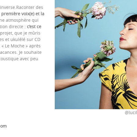
’inverse.Raconter des
première voix(e) et la
une atmosphère qui
ion directe :
c’est ce
projet, que je mûris
es et ukulélé sur CD
, « Le Moche » après
vacances. Je souhaite
coustique avec peu
@lucil
com