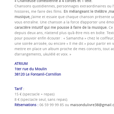
« Chanteuse comédienne à 4 cordes et 1 tête.
Chansons quotidiennes, personnages extraordinaires ou l
histoires, me faire des films.
En mélangeant le théâtre ,ma 
musique,
j’aime et essaie que chaque chanson présente 
vous entraîne. Une chanson a la force d’apporter une émot
caractère intuitif qui me pousse à faire de la musique.
Ce 
depuis deux ans, n’attend plus qu’à être mis en boîte. Text
pour pouvoir enfin écouter : « Samantha » chez le coiffeur
une soirée arrosée, ou encore « Il me dit » pour partir en 
mettre en place un album proche de mes concerts, tout a
d’arrangements, ukulélé et voix. »
ATRIUM
1ter rue du Moulin
38120 Le Fontanil-Cornillon
Tarif
:
15 € (spectacle + repas)
8 € (spectacle seul, sans repas).
Réservations :
06 59 99 99 85 ou
maisondulivre38@gmail.