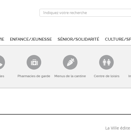
ie
Enfance/Jeunesse
Sénior/Solidarité
Culture/S
les
Pharmacies de garde
Menus de la cantine
Centre de loisirs
I
La Ville édi