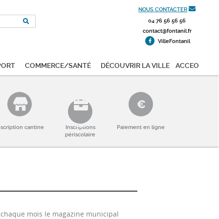
NOUS CONTACTER
04 76 56 56 56
contact@fontanil.fr
VilleFontanil
port
Commerce/Santé
Découvrir la ville
ACCEO
nscription cantine
Inscriptions
Paiement en ligne
périscolaire
te chaque mois le magazine municipal