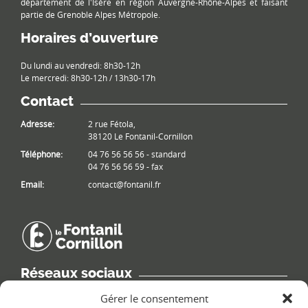
département de l'Isère en région Auvergne-Rhône-Alpes et faisant
partie de Grenoble Alpes Métropole.
Horaires d’ouverture
Du lundi au vendredi: 8h30-12h
Le mercredi: 8h30-12h / 13h30-17h
Contact
Adresse:
2 rue Fétola,
38120 Le Fontanil-Cornillon
Téléphone:
04 76 56 56 56 - standard
04 76 56 56 59 - fax
Email:
contact@fontanil.fr
Réseaux sociaux
Retrouvez les informations de la commune sur différents réseaux
Gérer le consentement
sociaux.