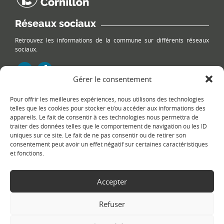
Réseaux sociaux
Retrouvez les informations de la commune sur différents réseaux
sociaux.
Gérer le consentement
Pour offrir les meilleures expériences, nous utilisons des technologies
Le plan du site
telles que les cookies pour stocker et/ou accéder aux informations des
appareils. Le fait de consentir à ces technologies nous permettra de
traiter des données telles que le comportement de navigation ou les ID
uniques sur ce site. Le fait de ne pas consentir ou de retirer son
consentement peut avoir un effet négatif sur certaines caractéristiques
et fonctions.
Accepter
Copyright Ⓒ
Le Fontanil-Cornillon
-
Mentions légales
-
Politique de
confidentialité
- Réalisation :
Sukellos - Agence web WordPress -
Refuser
Création de site internet