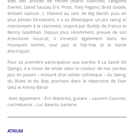
avec des artistes de renom (Mario Stanchev, Sangoma
Everett, David Sauzay, Eric Prost, Tony Pagano, Brad Goode,
William Galison…). D’abord au sein de Big Bands puis en
plus petites formations, il a su développer un jeu swing et
mainstream à la clarinette, inspiré par Buddy de Franco et
Benny Goodman. Depuis plus récemment, preuve de son
éclectisme musical, il s’investit également dans les
musiques latines, soul jazz et hip-hop (à la basse
électrique) …
Pour sa première participation aux soirées À La Santé De
Django, il a choisi de rester dans la couleur de nos soirées
Jazz en jouant – entouré d’un solide rythmique – du Swing,
du Blues et du Bop, piochant dans le répertoire de Stan
Getz et Kenny Baron.
Avec également : Éric Maiorino, guitare – Laurent Courtois,
contrebasse – Luc Baietto, batterie
ATRIUM