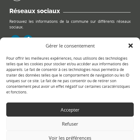
Réseaux sociaux
Retrouvez les informations de la commune sur différents réseaux
sociaux.
Gérer le consentement
Pour offrir les meilleures expériences, nous utilisons des technologies
Le plan du site
telles que les cookies pour stocker et/ou accéder aux informations des
appareils. Le fait de consentir à ces technologies nous permettra de
traiter des données telles que le comportement de navigation ou les ID
uniques sur ce site. Le fait de ne pas consentir ou de retirer son
consentement peut avoir un effet négatif sur certaines caractéristiques
et fonctions.
Accepter
Copyright Ⓒ
Le Fontanil-Cornillon
-
Mentions légales
-
Politique de
confidentialité
- Réalisation :
Sukellos - Agence web WordPress -
Refuser
Création de site internet
Voir les préférences