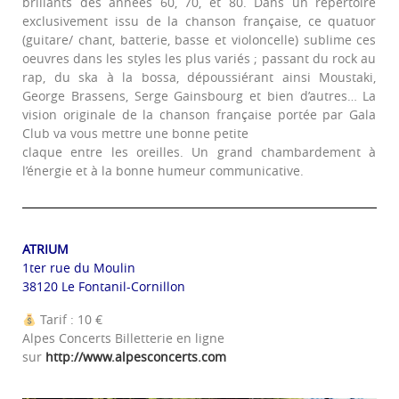
brillants des années 60, 70, et 80. Dans un répertoire
exclusivement issu de la chanson française, ce quatuor
(guitare/ chant, batterie, basse et violoncelle) sublime ces
oeuvres dans les styles les plus variés ; passant du rock au
rap, du ska à la bossa, dépoussiérant ainsi Moustaki,
George Brassens, Serge Gainsbourg et bien d’autres… La
vision originale de la chanson française portée par Gala
Club va vous mettre une bonne petite
claque entre les oreilles. Un grand chambardement à
l’énergie et à la bonne humeur communicative.
ATRIUM
1ter rue du Moulin
38120 Le Fontanil-Cornillon
Tarif : 10 €
Alpes Concerts Billetterie en ligne
sur
http://www.alpesconcerts.com