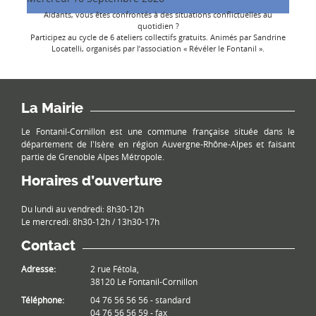
Aidants, vous êtes confrontés à des situations conflictuelles au
quotidien ?
Participez au cycle de 6 ateliers collectifs gratuits. Animés par Sandrine
Locatelli, organisés par l’association « Révéler le Fontanil ».
La Mairie
Le Fontanil-Cornillon est une commune française située dans le
département de l'Isère en région Auvergne-Rhône-Alpes et faisant
partie de Grenoble Alpes Métropole.
Horaires d’ouverture
Du lundi au vendredi: 8h30-12h
Le mercredi: 8h30-12h / 13h30-17h
Contact
Adresse:
2 rue Fétola,
38120 Le Fontanil-Cornillon
Téléphone:
04 76 56 56 56 - standard
04 76 56 56 59 - fax