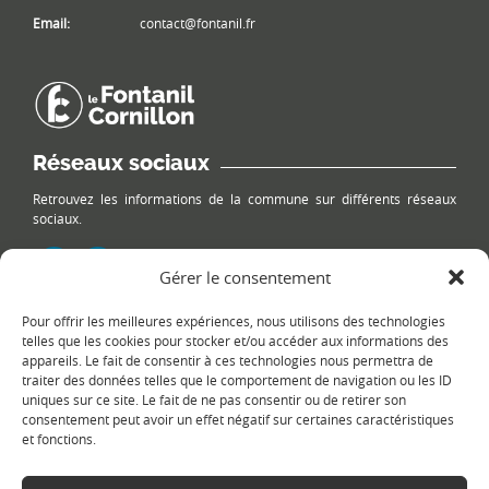
Email:
contact@fontanil.fr
Réseaux sociaux
Retrouvez les informations de la commune sur différents réseaux
sociaux.
Gérer le consentement
Pour offrir les meilleures expériences, nous utilisons des technologies
Le plan du site
telles que les cookies pour stocker et/ou accéder aux informations des
appareils. Le fait de consentir à ces technologies nous permettra de
traiter des données telles que le comportement de navigation ou les ID
uniques sur ce site. Le fait de ne pas consentir ou de retirer son
consentement peut avoir un effet négatif sur certaines caractéristiques
et fonctions.