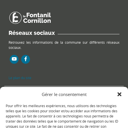
Réseaux sociaux
Retrouvez les informations de la commune sur différents réseaux
sociaux.
Le plan du site
Gérer le consentement
Pour offrir les meilleures expériences, nous utilisons des technologies
telles que les cookies pour stocker et/ou accéder aux informations des
appareils. Le fait de consentir à ces technologies nous permettra de
traiter des données telles que le comportement de navigation ou les ID
uniques sur ce site. Le fait de ne pas consentir ou de retirer son
Copyright Ⓒ
Le Fontanil-Cornillon
-
Mentions légales
-
Politique de