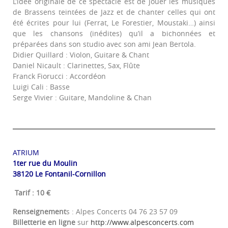
L’idée originale de ce spectacle est de jouer les musiques
de Brassens teintées de Jazz et de chanter celles qui ont
été écrites pour lui (Ferrat, Le Forestier, Moustaki…) ainsi
que les chansons (inédites) qu’il a bichonnées et
préparées dans son studio avec son ami Jean Bertola.
Didier Quillard : Violon, Guitare & Chant
Daniel Nicault : Clarinettes, Sax, Flûte
Franck Fiorucci : Accordéon
Luigi Cali : Basse
Serge Vivier : Guitare, Mandoline & Chan
ATRIUM
1ter rue du Moulin
38120 Le Fontanil-Cornillon
Tarif : 10 €
Renseignement
s : Alpes Concerts 04 76 23 57 09
Billetterie en ligne
sur
http://www.alpesconcerts.com