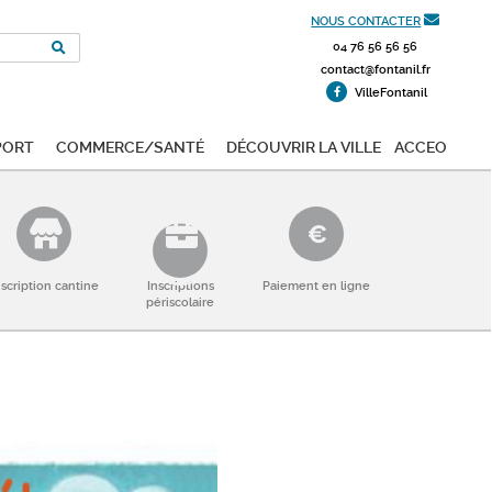
NOUS CONTACTER
04 76 56 56 56
contact@fontanil.fr
VilleFontanil
port
Commerce/Santé
Découvrir la ville
ACCEO
nscription cantine
Inscriptions
Paiement en ligne
périscolaire