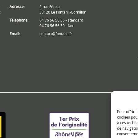
e
Adresse:
2 rue Fétola,
t
38120 Le Fontanil-Cornillon
Téléphone:
04 76 56 56 56 - standard
04 76 56 56 59 - fax
Email:
contact@fontanil.fr
Pour offrir 
cookies pour
à ces techn
de navigatio
consentement