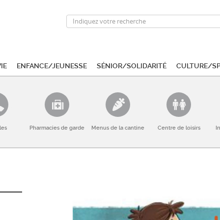
ie
Enfance/Jeunesse
Sénior/Solidarité
Culture/S
les
Pharmacies de garde
Menus de la cantine
Centre de loisirs
I