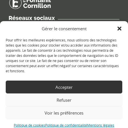
Réseaux sociaux
Retrouvez les informations de la commune sur différents réseaux
Gérer le consentement
sociaux.
Pour offrir les meilleures expériences, nous utilisons des technologies
telles que les cookies pour stocker et/ou accéder aux informations des
appareils. Le fait de consentir à ces technologies nous permettra de
traiter des données telles que le comportement de navigation ou les ID
uniques sur ce site. Le fait de ne pas consentir ou de retirer son
Le plan du site
consentement peut avoir un effet négatif sur certaines caractéristiques
et fonctions.
Accepter
Refuser
Voir les préférences
Copyright Ⓒ
Le Fontanil-Cornillon
-
Mentions légales
-
Politique de
confidentialité
- Réalisation :
Sukellos - Agence web WordPress -
Création de site internet
Politique de cookies
Politique de confidentialité
Mentions légales