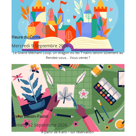
Heure du Conte
Mercredi 9 Septembre 2026
Le Grand Méchant Loup, un dragon ou les 7 nains seront sûrement au
Rendez-vous… Vous venez ?
Atelier Dessin-Pastel
Samedi 12 Septembre 2026
À partir de 6 ans – sur réservation.